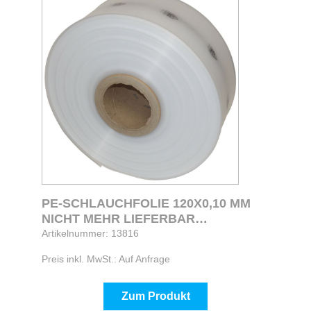
PE-SCHLAUCHFOLIE 120X0,10 MM
NICHT MEHR LIEFERBAR
ALTERNATIV MIT 250M ART.NR. 13776
Artikelnummer: 13816
Preis inkl. MwSt.: Auf Anfrage
Zum Produkt