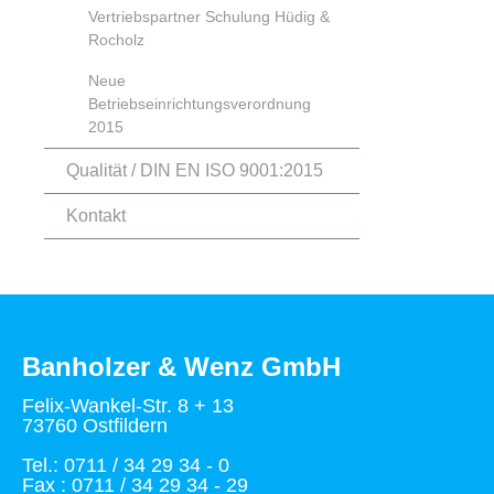
Vertriebspartner Schulung Hüdig &
Rocholz
Neue
Betriebseinrichtungsverordnung
2015
Qualität / DIN EN ISO 9001:2015
Kontakt
Banholzer & Wenz GmbH
Felix-Wankel-Str. 8 + 13
73760 Ostfildern
Tel.: 0711 / 34 29 34 - 0
Fax : 0711 / 34 29 34 - 29