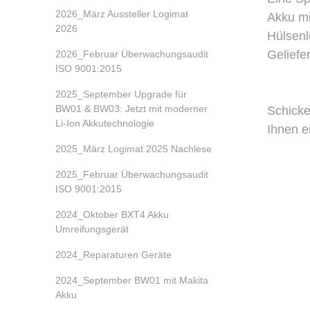
2026_März Aussteller Logimat
Akku mi
2026
Hülsenl
Geliefe
2026_Februar Überwachungsaudit
ISO 9001:2015
2025_September Upgrade für
BW01 & BW03: Jetzt mit moderner
Schicke
Li-Ion Akkutechnologie
Ihnen e
2025_März Logimat 2025 Nachlese
2025_Februar Überwachungsaudit
ISO 9001:2015
2024_Oktober BXT4 Akku
Umreifungsgerät
2024_Reparaturen Geräte
2024_September BW01 mit Makita
Akku