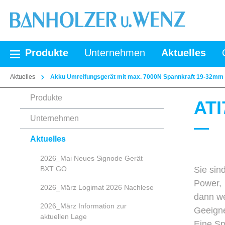
springen
Zur Hauptnavigation springen
Produkte
Unternehmen
Aktuelles
Aktuelles
Akku Umreifungsgerät mit max. 7000N Spannkraft 19-32mm
Produkte
ATI
Unternehmen
Aktuelles
2026_Mai Neues Signode Gerät
BXT GO
Sie sin
Power,
2026_März Logimat 2026 Nachlese
dann we
2026_März Information zur
Geeign
aktuellen Lage
Eine Sp