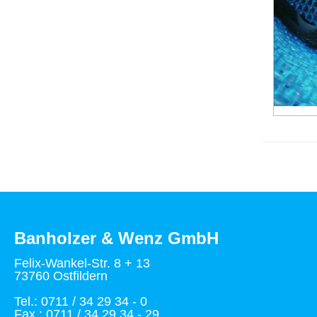
Banholzer & Wenz GmbH
Felix-Wankel-Str. 8 + 13
73760 Ostfildern
Tel.: 0711 / 34 29 34 - 0
Fax : 0711 / 34 29 34 - 29