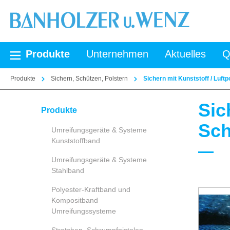
springen
Zur Hauptnavigation springen
Produkte
Unternehmen
Aktuelles
Q
Produkte
Sichern, Schützen, Polstern
Sichern mit Kunststoff / Luftp
Sic
Produkte
Sch
Umreifungsgeräte & Systeme
Kunststoffband
Umreifungsgeräte & Systeme
Stahlband
Polyester-Kraftband und
Kompositband
Umreifungssysteme