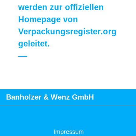
werden zur offiziellen
Homepage von
Verpackungsregister.org
geleitet.
Banholzer & Wenz GmbH
Impressum