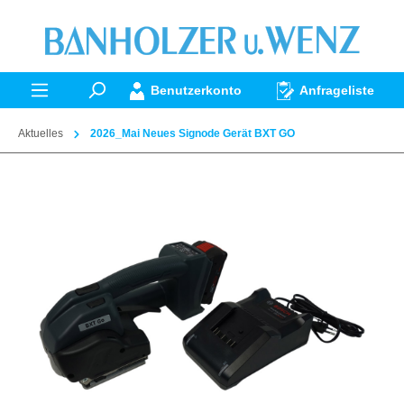
alt springen
Benutzerkonto
Anfrageliste
Aktuelles
2026_Mai Neues Signode Gerät BXT GO