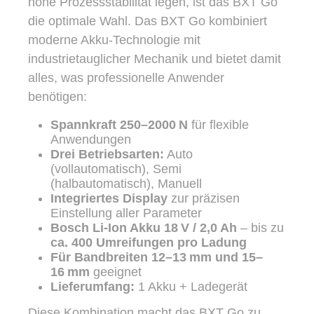
hohe Prozessstabilität legen, ist das BXT Go
die optimale Wahl.
Das BXT Go kombiniert
moderne Akku‑Technologie mit
industrietauglicher Mechanik und bietet damit
alles, was professionelle Anwender
benötigen:
Spannkraft 250–2000 N
für flexible
Anwendungen
Drei Betriebsarten:
Auto
(vollautomatisch), Semi
(halbautomatisch), Manuell
Integriertes Display
zur präzisen
Einstellung aller Parameter
Bosch Li‑Ion Akku 18 V / 2,0 Ah
– bis zu
ca. 400 Umreifungen pro Ladung
Für Bandbreiten 12–13 mm und 15–
16 mm
geeignet
Lieferumfang:
1 Akku + Ladegerät
Diese Kombination macht das BXT Go zu