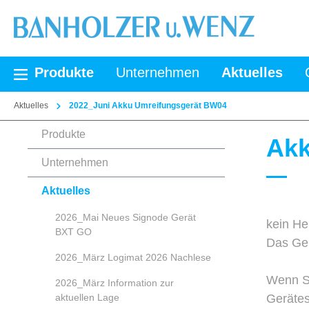
springen
Zur Hauptnavigation springen
Produkte
Unternehmen
Aktuelles
Aktuelles
2022_Juni Akku Umreifungsgerät BW04
Produkte
Akk
Unternehmen
Aktuelles
2026_Mai Neues Signode Gerät
kein He
BXT GO
Das Ger
2026_März Logimat 2026 Nachlese
Wenn Si
2026_März Information zur
aktuellen Lage
Gerätes