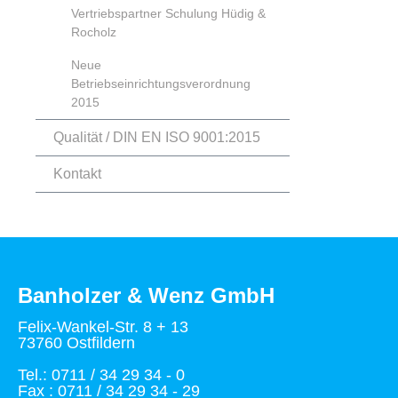
Vertriebspartner Schulung Hüdig &
Rocholz
Neue
Betriebseinrichtungsverordnung
2015
Qualität / DIN EN ISO 9001:2015
Kontakt
Banholzer & Wenz GmbH
Felix-Wankel-Str. 8 + 13
73760 Ostfildern
Tel.: 0711 / 34 29 34 - 0
Fax : 0711 / 34 29 34 - 29