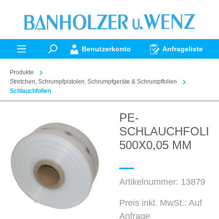
alt springen
Benutzerkonto
Anfrageliste
Produkte
Stretchen, Schrumpfpistolen, Schrumpfgeräte & Schrumpffolien
Schlauchfolien
PE-
Bildergalerie überspringen
SCHLAUCHFOLIE
500X0,05 MM
Artikelnummer:
13879
Preis inkl. MwSt.: Auf
Anfrage