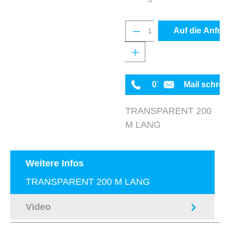
Produkt Anzahl: Gib 
Auf die Anfrag
0711 342934-0
Mail schrei
TRANSPARENT 200
M LANG
Weitere Infos
TRANSPARENT 200 M LANG
Video