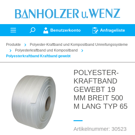
alt springen
Benutzerkonto
Anfrageliste
Produkte
Polyester-Kraftband und Kompositband Umreifungssysteme
Polyesterkraftband und Kompositband
Polyesterkraftband Kraftband gewebt
POLYESTER-
Bildergalerie überspringen
KRAFTBAND
GEWEBT 19
MM BREIT 500
M LANG TYP 65
Artikelnummer:
30523