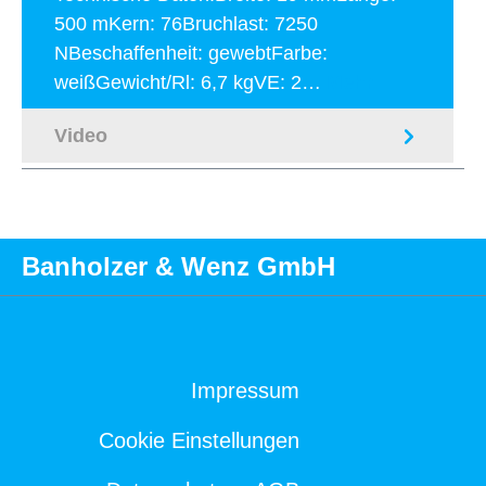
500 mKern: 76Bruchlast: 7250
NBeschaffenheit: gewebtFarbe:
weißGewicht/Rl: 6,7 kgVE: 2…
Mehr
Video
Banholzer & Wenz GmbH
Impressum
Cookie Einstellungen