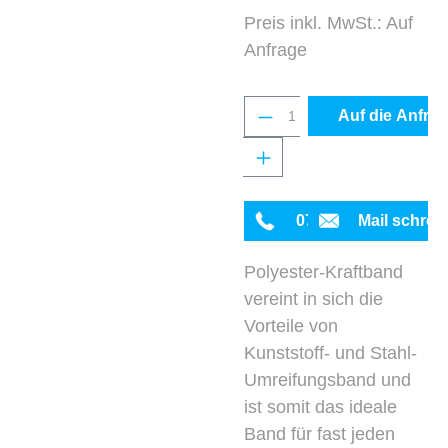
Preis inkl. MwSt.: Auf
Anfrage
Produkt Anzahl: Gib 
Auf die Anfrag
0711 342934-0
Mail schrei
Polyester-Kraftband
vereint in sich die
Vorteile von
Kunststoff- und Stahl-
Umreifungsband und
ist somit das ideale
Band für fast jeden