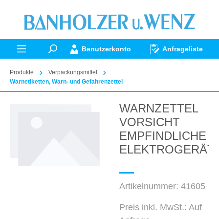
alt springen
Benutzerkonto
Anfrageliste
Produkte
Verpackungsmittel
Warnetiketten, Warn- und Gefahrenzettel
WARNZETTEL
Bildergalerie überspringen
VORSICHT
EMPFINDLICHE
ELEKTROGERÄT
Artikelnummer:
41605
Preis inkl. MwSt.: Auf