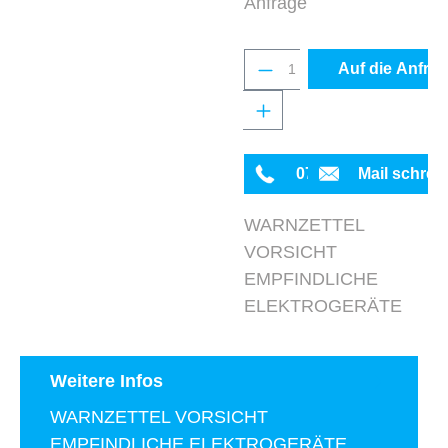
Anfrage
Produkt Anzahl: Gib 
Auf die Anfrag
0711 342934-0
Mail schrei
WARNZETTEL
VORSICHT
EMPFINDLICHE
ELEKTROGERÄTE
Weitere Infos
WARNZETTEL VORSICHT
EMPFINDLICHE ELEKTROGERÄTE