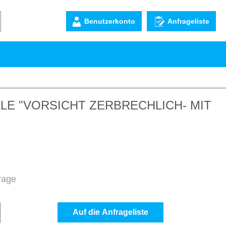
Benutzerkonto
Anfrageliste
E "VORSICHT ZERBRECHLICH- MIT
frage
b den gewünschten Wert ein oder benutze d
Auf die Anfrageliste