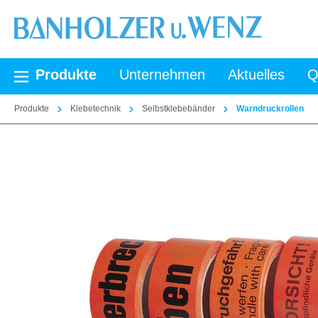
springen
Zur Hauptnavigation springen
Produkte
Unternehmen
Aktuelles
Q
Produkte
Klebetechnik
Selbstklebebänder
Warndruckrollen
Bildergalerie überspringen