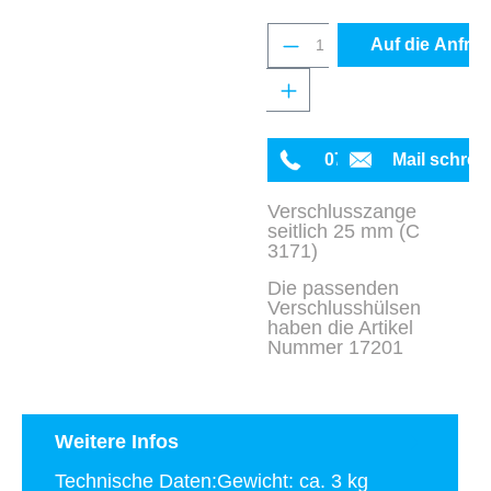
Produkt Anzahl: Gib 
Auf die Anfrag
0711 342934-0
Mail schrei
Verschlusszange
seitlich 25 mm (C
3171)
Die passenden
Verschlusshülsen
haben die Artikel
Nummer 17201
Weitere Infos
Technische Daten:Gewicht: ca. 3 kg