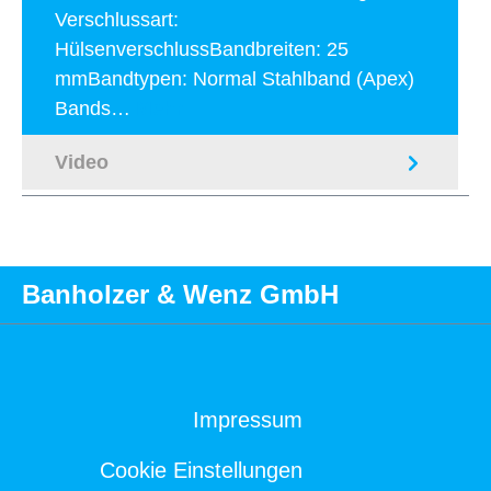
Verschlussart:
HülsenverschlussBandbreiten: 25
mmBandtypen: Normal Stahlband (Apex)
Bands…
Mehr
Video
Banholzer & Wenz GmbH
Impressum
Cookie Einstellungen