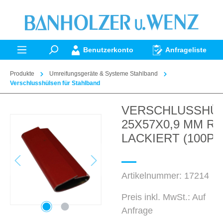
alt springen
Benutzerkonto
Anfrageliste
Produkte
Umreifungsgeräte & Systeme Stahlband
Verschlusshülsen für Stahlband
VERSCHLUSSHÜ
Bildergalerie überspringen
25X57X0,9 MM R
LACKIERT (100P)
Artikelnummer:
17214
Preis inkl. MwSt.: Auf
Anfrage