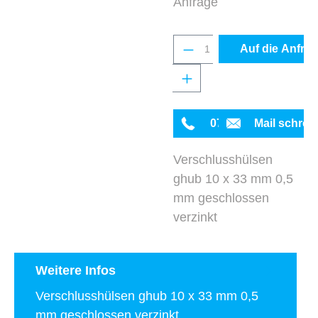
Anfrage
Produkt Anzahl: Gib 
Auf die Anfrag
0711 342934-0
Mail schrei
Verschlusshülsen
ghub 10 x 33 mm 0,5
mm geschlossen
verzinkt
Weitere Infos
Verschlusshülsen ghub 10 x 33 mm 0,5
mm geschlossen verzinkt