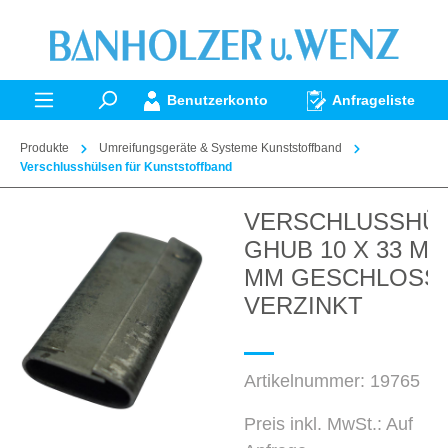
alt springen
Benutzerkonto
Anfrageliste
Produkte
Umreifungsgeräte & Systeme Kunststoffband
Verschlusshülsen für Kunststoffband
VERSCHLUSSHÜ
Bildergalerie überspringen
GHUB 10 X 33 MM
MM GESCHLOSS
VERZINKT
Artikelnummer:
19765
Preis inkl. MwSt.: Auf