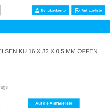
Benutzerkonto
Anfrageliste
SEN KU 16 X 32 X 0,5 MM OFFEN
frage
b den gewünschten Wert ein oder benutze d
Auf die Anfrageliste