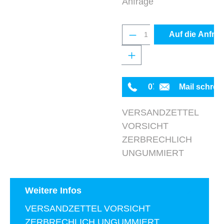
Anfrage
Produkt Anzahl: Gib 
Auf die Anfrag
0711 342934-0
Mail schrei
VERSANDZETTEL
VORSICHT
ZERBRECHLICH
UNGUMMIERT
Weitere Infos
VERSANDZETTEL VORSICHT
ZERBRECHLICH UNGUMMIERT