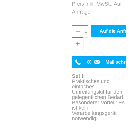
Preis inkl. MwSt.: Auf
Anfrage
Produkt Anzahl: Gib 
Auf die Anfrag
0711 342934-0
Mail schrei
Set I:
Praktisches und
einfaches
Umreifungskit für den
gelegentlichen Bedarf.
Besonderer Vorteil: Es
ist kein
Verarbeitungsgerät
notwendig.