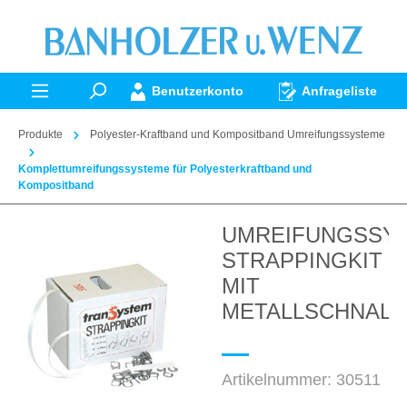
alt springen
Benutzerkonto
Anfrageliste
Produkte
Polyester-Kraftband und Kompositband Umreifungssysteme
Komplettumreifungssysteme für Polyesterkraftband und
Kompositband
UMREIFUNGSSY
Bildergalerie überspringen
STRAPPINGKIT 1
MIT
METALLSCHNALL
Artikelnummer:
30511