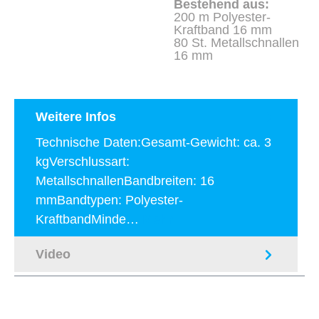
Bestehend aus:
200 m Polyester-
Kraftband 16 mm
80 St. Metallschnallen
16 mm
Weitere Infos
Technische Daten:Gesamt-Gewicht: ca. 3
kgVerschlussart:
MetallschnallenBandbreiten: 16
mmBandtypen: Polyester-
KraftbandMinde…
Mehr
Video