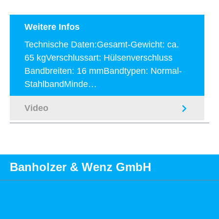
Weitere Infos
Technische Daten:Gesamt-Gewicht: ca.
65 kgVerschlussart: Hülsenverschluss
Bandbreiten: 16 mmBandtypen: Normal-
StahlbandMinde…
Mehr
Video
Banholzer & Wenz GmbH