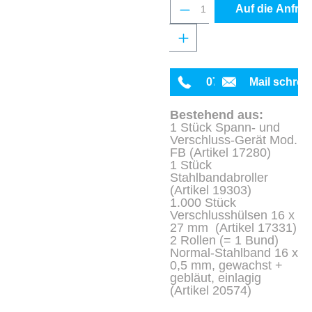
Produkt Anzahl: Gib 
Auf die Anfrag
0711 342934-0
Mail schrei
Bestehend aus:
1 Stück Spann- und
Verschluss-Gerät Mod.
FB (Artikel 17280)
1 Stück
Stahlbandabroller
(Artikel 19303)
1.000 Stück
Verschlusshülsen 16 x
27 mm (Artikel 17331)
2 Rollen (= 1 Bund)
Normal-Stahlband 16 x
0,5 mm, gewachst +
gebläut, einlagig
(Artikel 20574)