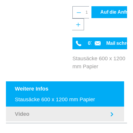
Produkt Anzahl: Gib 
Auf die Anfrag
0711 342934-0
Mail schrei
Stausäcke 600 x 1200
mm Papier
Weitere Infos
Stausäcke 600 x 1200 mm Papier
Video