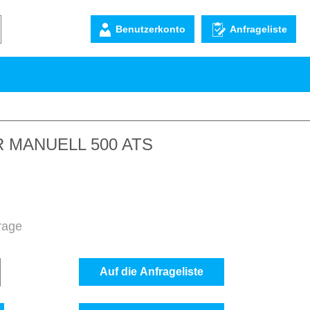
Benutzerkonto
Anfrageliste
 MANUELL 500 ATS
frage
b den gewünschten Wert ein oder benutze d
Auf die Anfrageliste