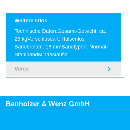
Weitere Infos
Technische Daten:Gesamt-Gewicht: ca.
25 kgVerschlussart: Hülsenlos
Bandbreiten: 16 mmBandtypen: Normal-
StahlbandMindestaufla…
Mehr
Video
Banholzer & Wenz GmbH