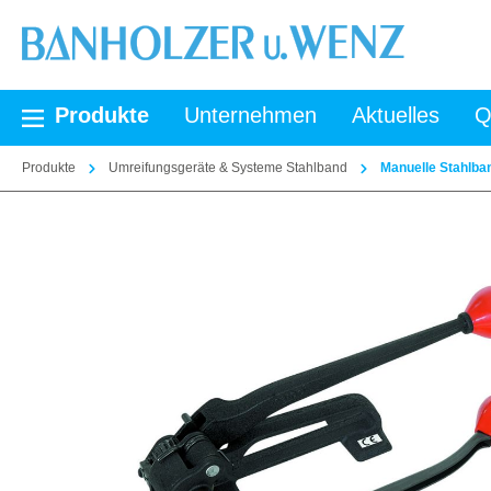
springen
Zur Hauptnavigation springen
Produkte
Unternehmen
Aktuelles
Q
Produkte
Umreifungsgeräte & Systeme Stahlband
Manuelle Stahlba
Bildergalerie überspringen