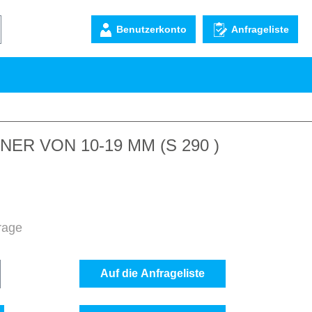
Benutzerkonto
Anfrageliste
ER VON 10-19 MM (S 290 )
frage
b den gewünschten Wert ein oder benutze d
Auf die Anfrageliste