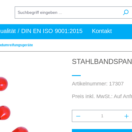
ualität / DIN EN ISO 9001:2015
Kontakt
ndumreifungsgeräte
STAHLBANDSPANN
Artikelnummer:
17307
Preis inkl. MwSt.: Auf An
Produkt Anzahl: Gi