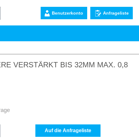
Benutzerkonto
Anfrageliste
E VERSTÄRKT BIS 32MM MAX. 0,8
frage
b den gewünschten Wert ein oder benutze d
Auf die Anfrageliste