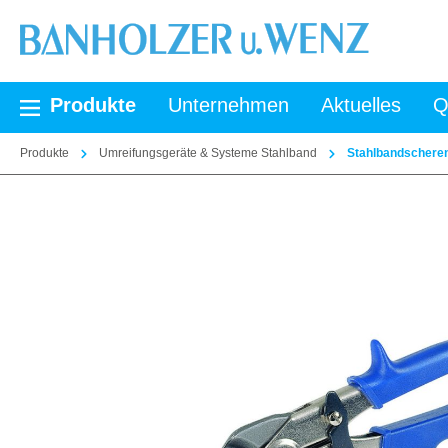
springen
Zur Hauptnavigation springen
Produkte
Unternehmen
Aktuelles
Q
Produkte
Umreifungsgeräte & Systeme Stahlband
Stahlbandschere
Bildergalerie überspringen