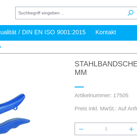
ualität / DIN EN ISO 9001:2015
Kontakt
n
STAHLBANDSCHER
MM
Artikelnummer:
17505
Preis inkl. MwSt.: Auf An
Produkt Anzahl: Gi