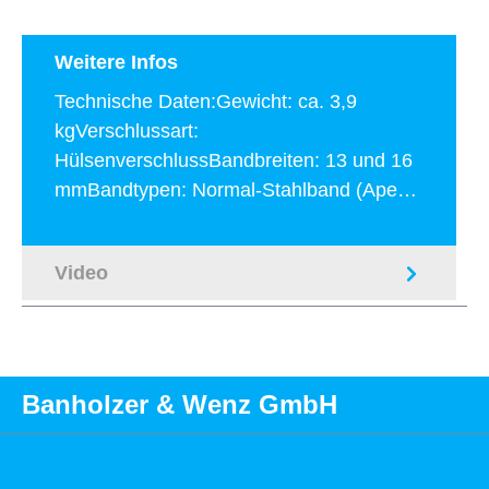
Weitere Infos
Technische Daten:Gewicht: ca. 3,9
kgVerschlussart:
HülsenverschlussBandbreiten: 13 und 16
mmBandtypen: Normal-Stahlband (Ape…
Mehr
Video
Banholzer & Wenz GmbH