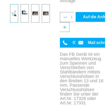
Anfrage
Produkt Anzahl: Gib 
Auf die Anfrag
0711 342934-0
Mail schrei
Das FB Gerät ist ein
manuelles Werkzeug
zum Spannen und
Verschließen von
Stahlbändern mittels
Verschlusshülsen in
den Breiten 13 und 16
mm. Passende
Verschlusshülsen
finden Sie unter der
Art.Nr. 17328 oder
Art.Nr. 17331