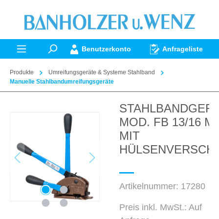
alt springen
Benutzerkonto
Anfrageliste
Produkte
Umreifungsgeräte & Systeme Stahlband
Manuelle Stahlbandumreifungsgeräte
STAHLBANDGER
Bildergalerie überspringen
MOD. FB 13/16 M
MIT
HÜLSENVERSCH
Artikelnummer:
17280
Preis inkl. MwSt.: Auf