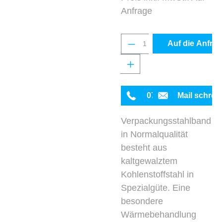
Anfrage
Produkt Anzahl: Gib 
Auf die Anfrag
0711 342934-0
Mail schrei
Verpackungsstahlband
in Normalqualität
besteht aus
kaltgewalztem
Kohlenstoffstahl in
Spezialgüte. Eine
besondere
Wärmebehandlung