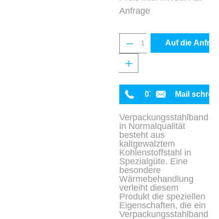
Anfrage
Produkt Anzahl: Gib 
Auf die Anfrag
0711 342934-0
Mail schrei
Verpackungsstahlband
in Normalqualität
besteht aus
kaltgewalztem
Kohlenstoffstahl in
Spezialgüte. Eine
besondere
Wärmebehandlung
verleiht diesem
Produkt die speziellen
Eigenschaften, die ein
Verpackungsstahlband