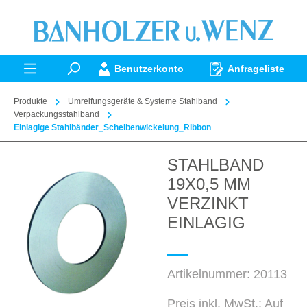
alt springen
Benutzerkonto
Anfrageliste
Produkte
Umreifungsgeräte & Systeme Stahlband
Verpackungsstahlband
Einlagige Stahlbänder_Scheibenwickelung_Ribbon
STAHLBAND
Bildergalerie überspringen
19X0,5 MM
VERZINKT
EINLAGIG
Artikelnummer:
20113
Preis inkl. MwSt.: Auf