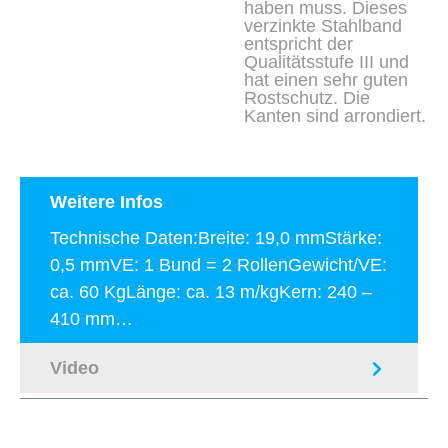
haben muss. Dieses
verzinkte Stahlband
entspricht der
Qualitätsstufe III und
hat einen sehr guten
Rostschutz. Die
Kanten sind arrondiert.
Weitere Infos
Technische Daten:Breite: 19,0 mmStärke:
0,5 mmVE: 1 Bund = 2 RollenGewicht/VE:
ca. 60 KgLänge: ca. 13 m/kgKern: 240 –
410 mm…
Mehr
Video