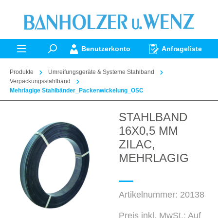
alt springen
Benutzerkonto
Anfrageliste
Produkte
Umreifungsgeräte & Systeme Stahlband
Verpackungsstahlband
Mehrlagige Stahlbänder_Packenwickelung_OSC
STAHLBAND
Bildergalerie überspringen
16X0,5 MM
ZILAC,
MEHRLAGIG
Artikelnummer:
20138
Preis inkl. MwSt.: Auf