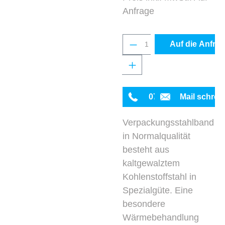
Anfrage
Produkt Anzahl: Gib 
Auf die Anfrag
0711 342934-0
Mail schrei
Verpackungsstahlband
in Normalqualität
besteht aus
kaltgewalztem
Kohlenstoffstahl in
Spezialgüte. Eine
besondere
Wärmebehandlung