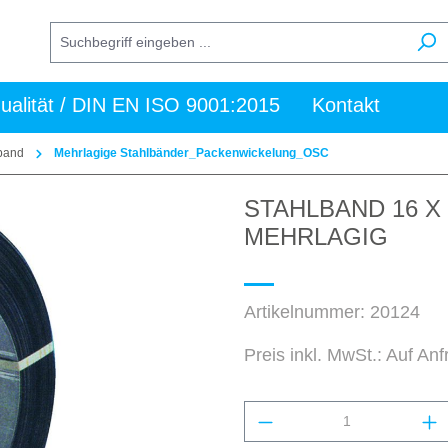
ualität / DIN EN ISO 9001:2015
Kontakt
band
Mehrlagige Stahlbänder_Packenwickelung_OSC
STAHLBAND 16 X
MEHRLAGIG
Artikelnummer:
20124
Preis inkl. MwSt.: Auf An
Produkt Anzahl: Gi