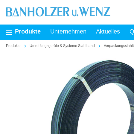
springen
Zur Hauptnavigation springen
Produkte
Unternehmen
Aktuelles
Q
Produkte
Umreifungsgeräte & Systeme Stahlband
Verpackungsstahl
Bildergalerie überspringen