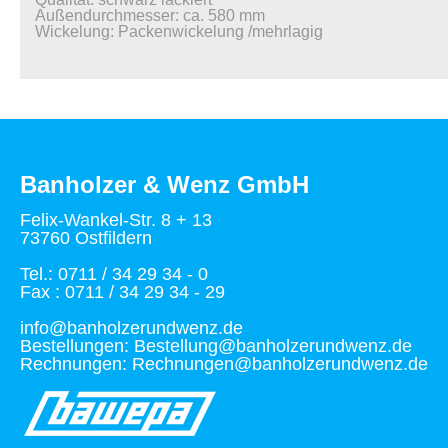
Außendurchmesser: ca. 580 mm
Wickelung: Packenwickelung /mehrlagig
Banholzer & Wenz GmbH
Felix-Wankel-Str. 8 + 13
73760 Ostfildern
Tel.: 0711 / 34 29 34 - 0
Fax : 0711 / 34 29 34 - 29
info@banholzerundwenz.de
Bestellungen: Bestellung@banholzerundwenz.de
Rechnungen: Rechnungen@banholzerundwenz.de