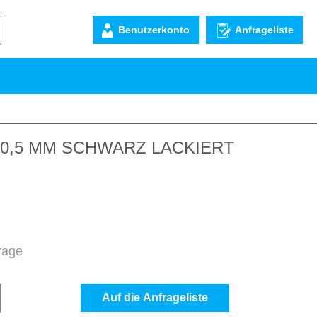
Benutzerkonto
Anfrageliste
 0,5 MM SCHWARZ LACKIERT
frage
b den gewünschten Wert ein oder benutze d
Auf die Anfrageliste