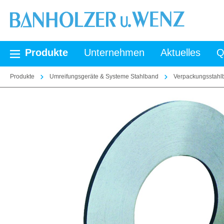
springen
Zur Hauptnavigation springen
Produkte
Unternehmen
Aktuelles
Q
Produkte
Umreifungsgeräte & Systeme Stahlband
Verpackungsstahl
Bildergalerie überspringen