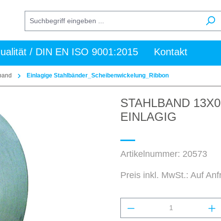
ualität / DIN EN ISO 9001:2015
Kontakt
band
Einlagige Stahlbänder_Scheibenwickelung_Ribbon
STAHLBAND 13X0
EINLAGIG
Artikelnummer:
20573
Preis inkl. MwSt.: Auf An
Produkt Anzahl: Gi