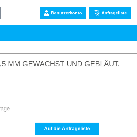
Benutzerkonto
Anfrageliste
,5 MM GEWACHST UND GEBLÄUT,
frage
b den gewünschten Wert ein oder benutze d
Auf die Anfrageliste