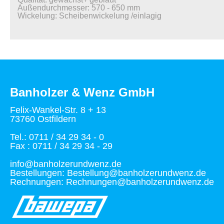
Außendurchmesser: 570 - 650 mm
Wickelung: Scheibenwickelung /einlagig
Banholzer & Wenz GmbH
Felix-Wankel-Str. 8 + 13
73760 Ostfildern
Tel.: 0711 / 34 29 34 - 0
Fax : 0711 / 34 29 34 - 29
info@banholzerundwenz.de
Bestellungen: Bestellung@banholzerundwenz.de
Rechnungen: Rechnungen@banholzerundwenz.de