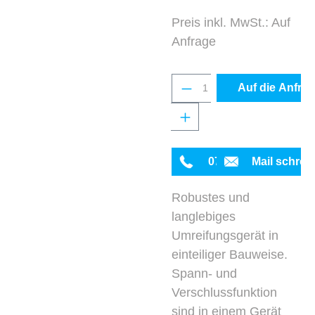
Preis inkl. MwSt.: Auf
Anfrage
Produkt Anzahl: Gib 
Auf die Anfrag
0711 342934-0
Mail schrei
Robustes und
langlebiges
Umreifungsgerät in
einteiliger Bauweise.
Spann- und
Verschlussfunktion
sind in einem Gerät