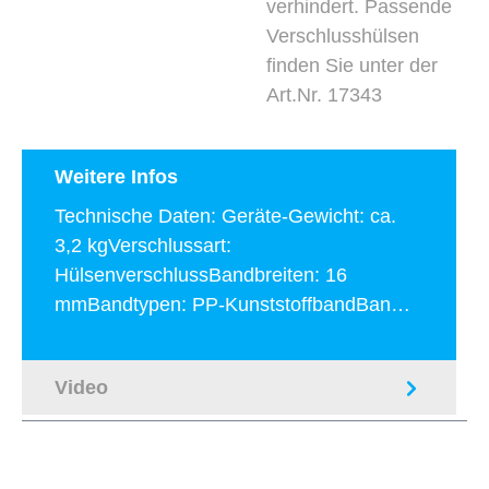
verhindert. Passende
Verschlusshülsen
finden Sie unter der
Art.Nr. 17343
Weitere Infos
Technische Daten: Geräte-Gewicht: ca.
3,2 kgVerschlussart:
HülsenverschlussBandbreiten: 16
mmBandtypen: PP-KunststoffbandBan…
Mehr
Video