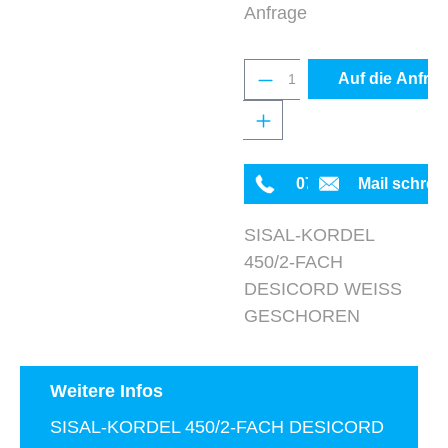
Anfrage
Produkt Anzahl: Gib 
Auf die Anfrag
0711 342934-0
Mail schrei
SISAL-KORDEL
450/2-FACH
DESICORD WEISS
GESCHOREN
Weitere Infos
SISAL-KORDEL 450/2-FACH DESICORD