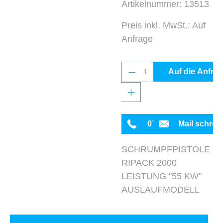
Artikelnummer:
13513
Preis inkl. MwSt.: Auf
Anfrage
Produkt Anzahl: Gib 
Auf die Anfrag
0711 342934-0
Mail schrei
SCHRUMPFPISTOLE
RIPACK 2000
LEISTUNG "55 KW"
AUSLAUFMODELL