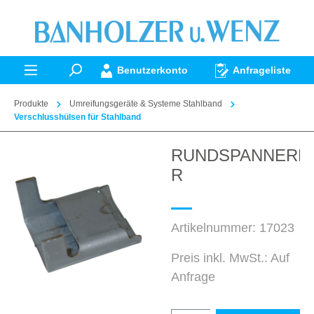
alt springen
Benutzerkonto
Anfrageliste
Produkte
Umreifungsgeräte & Systeme Stahlband
Verschlusshülsen für Stahlband
RUNDSPANNERH
Bildergalerie überspringen
R
Artikelnummer:
17023
Preis inkl. MwSt.: Auf
Anfrage