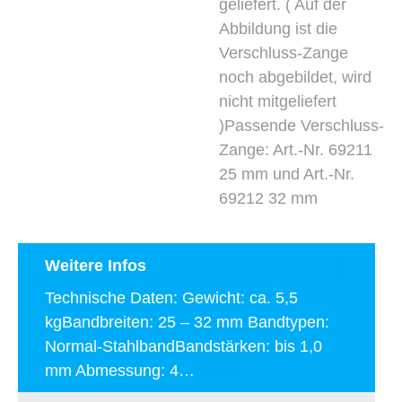
geliefert. ( Auf der
Abbildung ist die
Verschluss-Zange
noch abgebildet, wird
nicht mitgeliefert
)Passende Verschluss-
Zange: Art.-Nr. 69211
25 mm und Art.-Nr.
69212 32 mm
Weitere Infos
Technische Daten: Gewicht: ca. 5,5
kgBandbreiten: 25 – 32 mm Bandtypen:
Normal-StahlbandBandstärken: bis 1,0
mm Abmessung: 4…
Mehr