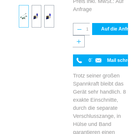
Preis inkl. MwSt.: Auf
Anfrage
Produkt Anzahl: Gib 
Auf die Anfrag
0711 342934-0
Mail schrei
Trotz seiner großen
Spannkraft bleibt das
Gerät sehr handlich. 8
exakte Einschnitte,
durch die separate
Verschlusszange, in
Hülse und Band
garantieren einen