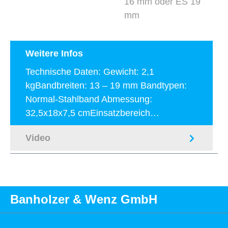
16 mm oder ES 19
mm
Weitere Infos
Technische Daten: Gewicht: 2,1
kgBandbreiten: 13 – 19 mm Bandtypen:
Normal-Stahlband Abmessung:
32,5x18x7,5 cmEinsatzbereich…
Mehr
Video
Banholzer & Wenz GmbH