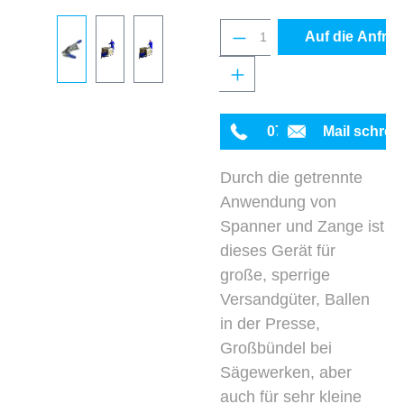
Produkt Anzahl: Gib 
Auf die Anfrag
0711 342934-0
Mail schrei
Durch die getrennte
Anwendung von
Spanner und Zange ist
dieses Gerät für
große, sperrige
Versandgüter, Ballen
in der Presse,
Großbündel bei
Sägewerken, aber
auch für sehr kleine