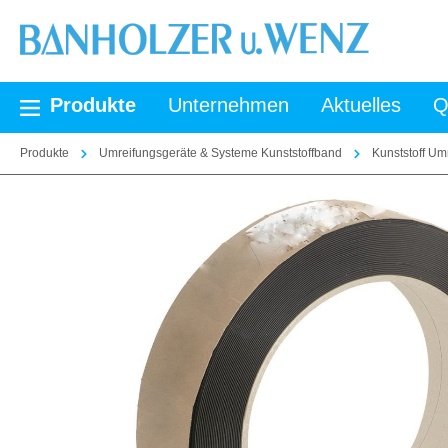
springen
Zur Hauptnavigation springen
Produkte
Unternehmen
Aktuelles
Q
Produkte
Umreifungsgeräte & Systeme Kunststoffband
Kunststoff U
Bildergalerie überspringen