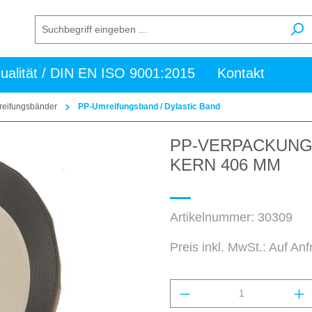
ualität / DIN EN ISO 9001:2015
Kontakt
mreifungsbänder
PP-Umreifungsband / Dylastic Band
PP-VERPACKUNGSB
KERN 406 MM
Artikelnummer:
30309
Preis inkl. MwSt.: Auf An
Produkt Anzahl: Gi