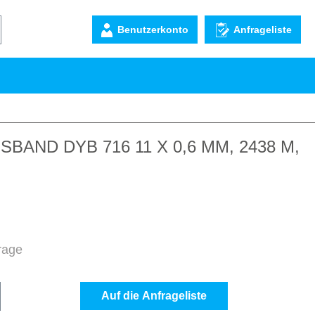
Benutzerkonto
Anfrageliste
AND DYB 716 11 X 0,6 MM, 2438 M,
frage
b den gewünschten Wert ein oder benutze d
Auf die Anfrageliste