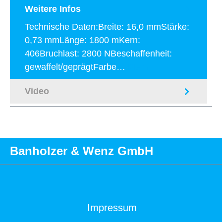
Weitere Infos
Technische Daten:Breite: 16,0 mmStärke:
0,73 mmLänge: 1800 mKern:
406Bruchlast: 2800 NBeschaffenheit:
gewaffelt/geprägtFarbe…
Mehr
Video
Banholzer & Wenz GmbH
Impressum