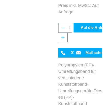
Preis inkl. MwSt.: Auf
Anfrage
Produkt Anzahl: Gib 
Auf die Anfrag
0711 342934-0
Mail schrei
Polypropylen (PP)-
Umreifungsband für
verschiedene
Kunststoffband-
Umreifungsgeräte.Dies
es (PP)-
Kunststoffband