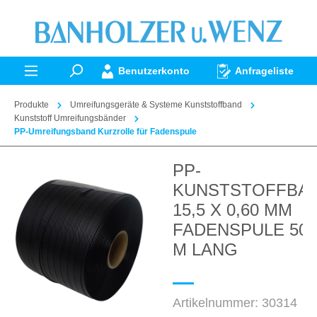
alt springen
Benutzerkonto
Anfrageliste
Produkte
Umreifungsgeräte & Systeme Kunststoffband
Kunststoff Umreifungsbänder
PP-Umreifungsband Kurzrolle für Fadenspule
PP-
Bildergalerie überspringen
KUNSTSTOFFBA
15,5 X 0,60 MM
FADENSPULE 500
M LANG
Artikelnummer:
30314