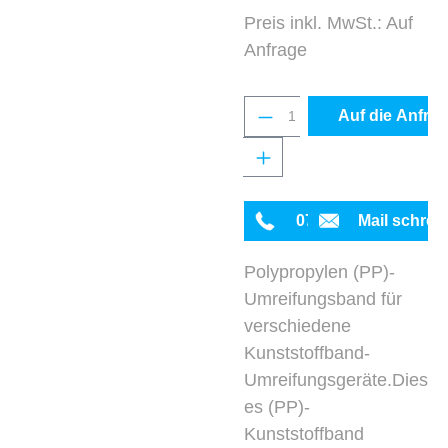
Preis inkl. MwSt.: Auf
Anfrage
Produkt Anzahl: Gib 
Auf die Anfrag
0711 342934-0
Mail schrei
Polypropylen (PP)-
Umreifungsband für
verschiedene
Kunststoffband-
Umreifungsgeräte.Dies
es (PP)-
Kunststoffband