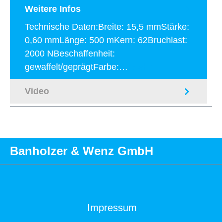
Weitere Infos
Technische Daten:Breite: 15,5 mmStärke:
0,60 mmLänge: 500 mKern: 62Bruchlast:
2000 NBeschaffenheit:
gewaffelt/geprägtFarbe:…
Mehr
Video
Banholzer & Wenz GmbH
Impressum