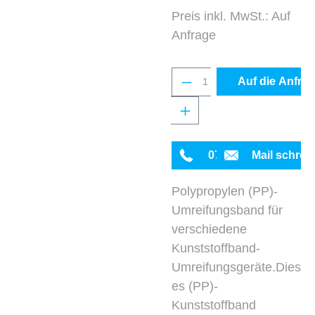
Preis inkl. MwSt.: Auf
Anfrage
Produkt Anzahl: Gib 
Auf die Anfrag
0711 342934-0
Mail schrei
Polypropylen (PP)-
Umreifungsband für
verschiedene
Kunststoffband-
Umreifungsgeräte.Dies
es (PP)-
Kunststoffband