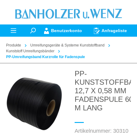
alt springen
Benutzerkonto
Anfrageliste
Produkte
Umreifungsgeräte & Systeme Kunststoffband
Kunststoff Umreifungsbänder
PP-Umreifungsband Kurzrolle für Fadenspule
PP-
Bildergalerie überspringen
KUNSTSTOFFBA
12,7 X 0,58 MM
FADENSPULE 600
M LANG
Artikelnummer:
30310