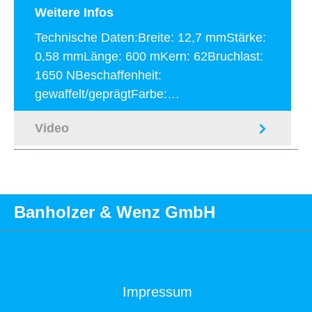
Weitere Infos
Technische Daten:Breite: 12,7 mmStärke:
0,58 mmLänge: 600 mKern: 62Bruchlast:
1650 NBeschaffenheit:
gewaffelt/geprägtFarbe:…
Mehr
Video
Banholzer & Wenz GmbH
Impressum