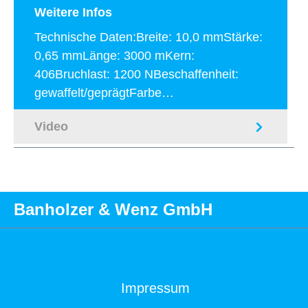
Weitere Infos
Technische Daten:Breite: 10,0 mmStärke:
0,65 mmLänge: 3000 mKern:
406Bruchlast: 1200 NBeschaffenheit:
gewaffelt/geprägtFarbe…
Mehr
Video
Banholzer & Wenz GmbH
Impressum