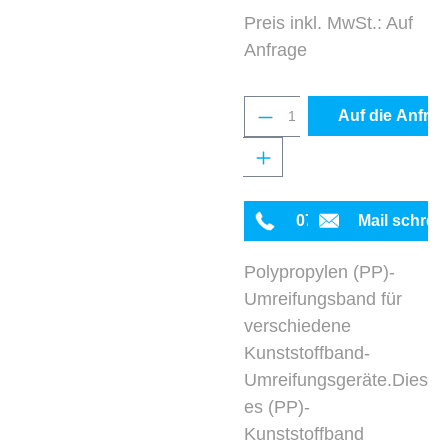
Preis inkl. MwSt.: Auf
Anfrage
Produkt Anzahl: Gib 
Auf die Anfrag
0711 342934-0
Mail schrei
Polypropylen (PP)-
Umreifungsband für
verschiedene
Kunststoffband-
Umreifungsgeräte.Dies
es (PP)-
Kunststoffband