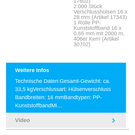
17602)
2.000 Stück
Verschlusshülsen 16 x
28 mm (Artikel 17343)
1 Rolle PP-
Kunststoffband 16 x
0,65 mm mit 2000 m,
406er Kern (Artikel
30702)
Weitere Infos
Technische Daten:Gesamt-Gewicht: ca.
33,5 kgVerschlussart: Hülsenverschluss
Bandbreiten: 16 mmBandtypen: PP-
KunststoffbandMi…
Mehr
Video