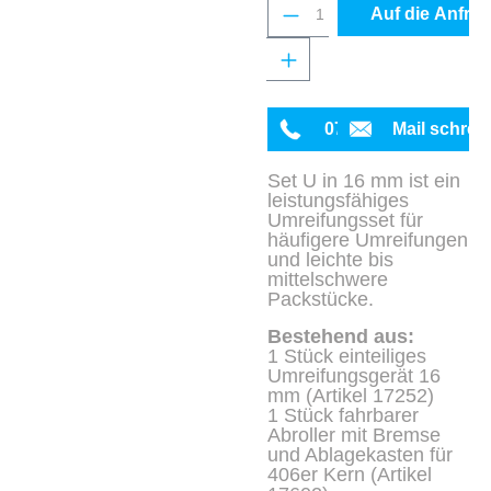
Produkt Anzahl: Gib 
Auf die Anfrag
0711 342934-0
Mail schrei
Set U in 16 mm ist ein
leistungsfähiges
Umreifungsset für
häufigere Umreifungen
und leichte bis
mittelschwere
Packstücke.
Bestehend aus:
1 Stück einteiliges
Umreifungsgerät 16
mm (Artikel 17252)
1 Stück fahrbarer
Abroller mit Bremse
und Ablagekasten für
406er Kern (Artikel