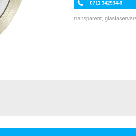
0711 342934-0
transparent, glasfaservers