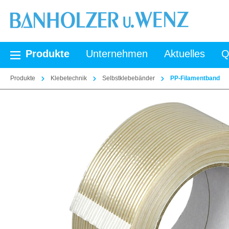
springen
Zur Hauptnavigation springen
Produkte
Unternehmen
Aktuelles
Q
Produkte
Klebetechnik
Selbstklebebänder
PP-Filamentband
Bildergalerie überspringen