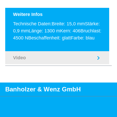
Weitere Infos
Technische Daten:Breite: 15,0 mmStärke:
0,9 mmLänge: 1300 mKern: 406Bruchlast:
4500 NBeschaffenheit: glattFarbe: blau
Mehr
Video
Banholzer & Wenz GmbH