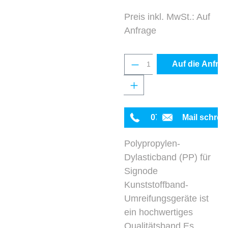
Preis inkl. MwSt.: Auf
Anfrage
Produkt Anzahl: Gib 
Auf die Anfrag
0711 342934-0
Mail schrei
Polypropylen-
Dylasticband (PP) für
Signode
Kunststoffband-
Umreifungsgeräte ist
ein hochwertiges
Qualitätsband.Es