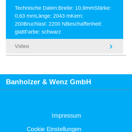
Technische Daten:Breite: 10,9mmStärke:
0,63 mmLänge: 2043 mKern:
200Bruchlast: 2200 NBeschaffenheit:
glattFarbe: schwarz
Mehr
Video
Banholzer & Wenz GmbH
Impressum
Cookie Einstellungen