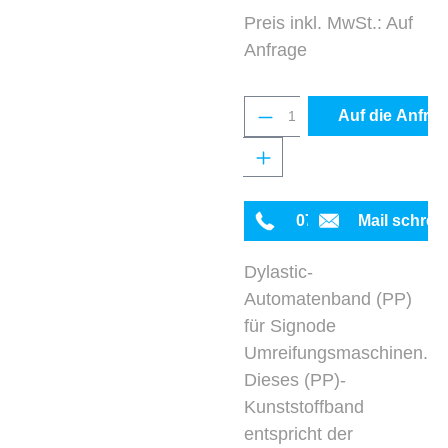
Preis inkl. MwSt.: Auf
Anfrage
Produkt Anzahl: Gib 
Auf die Anfrag
0711 342934-0
Mail schrei
Dylastic-
Automatenband (PP)
für Signode
Umreifungsmaschinen.
Dieses (PP)-
Kunststoffband
entspricht der