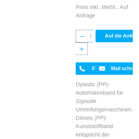
Preis inkl. MwSt.: Auf
Anfrage
Produkt Anzahl: Gib 
Auf die Anfrag
0711 342934-0
Mail schrei
Dylastic (PP)-
Automatenband für
Signode
Umreifungsmaschinen.
Dieses (PP)-
Kunststoffband
entspricht der