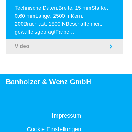
Technische Daten:Breite: 15 mmStärke:
0,60 mmLänge: 2500 mKern:
200Bruchlast: 1800 NBeschaffenheit:
gewaffelt/geprägtFarbe:…
Mehr
Video
Banholzer & Wenz GmbH
Impressum
Cookie Einstellungen