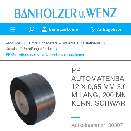
alt springen
Benutzerkonto
Anfrageliste
Produkte
Umreifungsgeräte & Systeme Kunststoffband
Kunststoff Umreifungsbänder
PP-Umreifungsband für Umreifungsmaschinen
PP-
Bildergalerie überspringen
AUTOMATENBAN
12 X 0,65 MM 3.00
M LANG, 200 MM
KERN, SCHWARZ
Artikelnummer:
30307