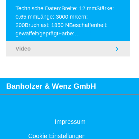
Technische Daten:Breite: 12 mmStärke:
0,65 mmLänge: 3000 mKern:
200Bruchlast: 1850 NBeschaffenheit:
gewaffelt/geprägtFarbe:…
Mehr
Video
Banholzer & Wenz GmbH
Impressum
Cookie Einstellungen