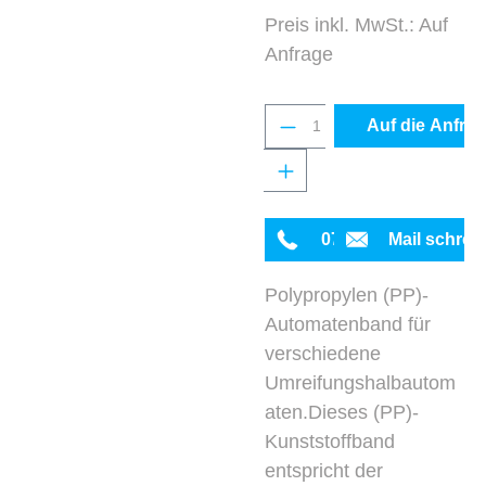
Preis inkl. MwSt.: Auf
Anfrage
Produkt Anzahl: Gib 
Auf die Anfrag
0711 342934-0
Mail schrei
Polypropylen (PP)-
Automatenband für
verschiedene
Umreifungshalbautom
aten.Dieses (PP)-
Kunststoffband
entspricht der