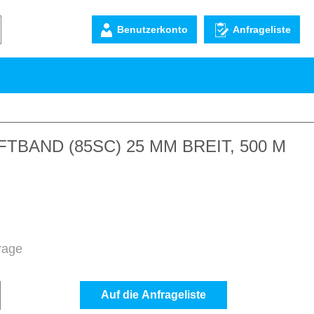
Benutzerkonto
Anfrageliste
BAND (85SC) 25 MM BREIT, 500 M
frage
b den gewünschten Wert ein oder benutze d
Auf die Anfrageliste