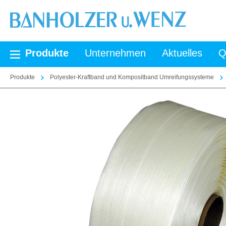
springen
Zur Hauptnavigation springen
Produkte
Unternehmen
Aktuelles
Q
Produkte
Polyester-Kraftband und Kompositband Umreifungssysteme
Bildergalerie überspringen