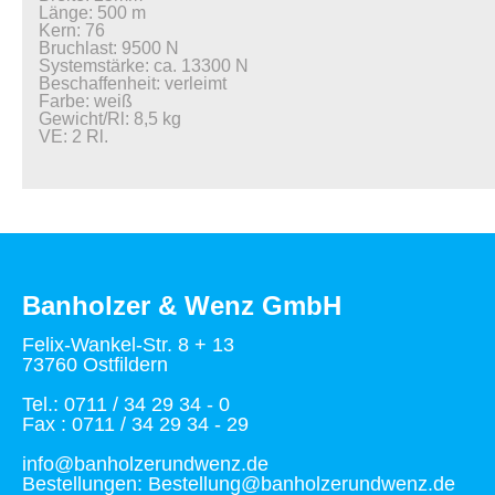
Länge: 500 m
Kern: 76
Bruchlast: 9500 N
Systemstärke: ca. 13300 N
Beschaffenheit: verleimt
Farbe: weiß
Gewicht/Rl: 8,5 kg
VE: 2 Rl.
Banholzer & Wenz GmbH
Felix-Wankel-Str. 8 + 13
73760 Ostfildern
Tel.: 0711 / 34 29 34 - 0
Fax : 0711 / 34 29 34 - 29
info@banholzerundwenz.de
Bestellungen: Bestellung@banholzerundwenz.de