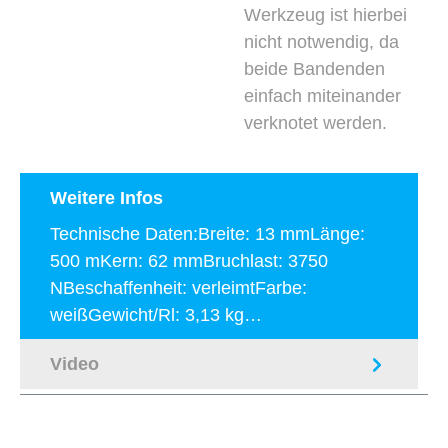
Werkzeug ist hierbei
nicht notwendig, da
beide Bandenden
einfach miteinander
verknotet werden.
Weitere Infos
Technische Daten:Breite: 13 mmLänge:
500 mKern: 62 mmBruchlast: 3750
NBeschaffenheit: verleimtFarbe:
weißGewicht/Rl: 3,13 kg…
Mehr
Video