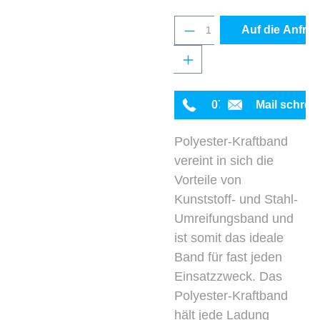
Produkt Anzahl: Gib 
Auf die Anfrag
0711 342934-0
Mail schrei
Polyester-Kraftband
vereint in sich die
Vorteile von
Kunststoff- und Stahl-
Umreifungsband und
ist somit das ideale
Band für fast jeden
Einsatzzweck. Das
Polyester-Kraftband
hält jede Ladung