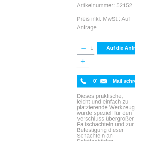
Artikelnummer:
52152
Preis inkl. MwSt.: Auf
Anfrage
Produkt Anzahl: Gib 
Auf die Anfrag
0711 342934-0
Mail schrei
Dieses praktische,
leicht und einfach zu
platzierende Werkzeug
wurde speziell für den
Verschluss übergroßer
Faltschachteln und zur
Befestigung dieser
Schachteln an