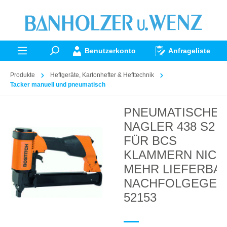
alt springen
Benutzerkonto
Anfrageliste
Produkte
Heftgeräte, Kartonhefter & Hefttechnik
Tacker manuell und pneumatisch
PNEUMATISCHE
Bildergalerie überspringen
NAGLER 438 S2
FÜR BCS
KLAMMERN NICH
MEHR LIEFERBA
NACHFOLGEGER
52153