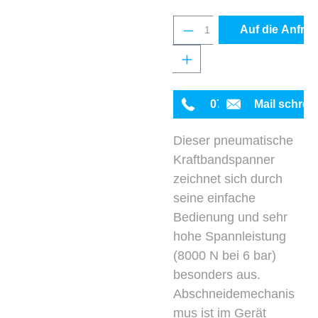
Produkt Anzahl: Gib 
Auf die Anfrag
0711 342934-0
Mail schrei
Dieser pneumatische
Kraftbandspanner
zeichnet sich durch
seine einfache
Bedienung und sehr
hohe Spannleistung
(8000 N bei 6 bar)
besonders aus.
Abschneidemechanis
mus ist im Gerät