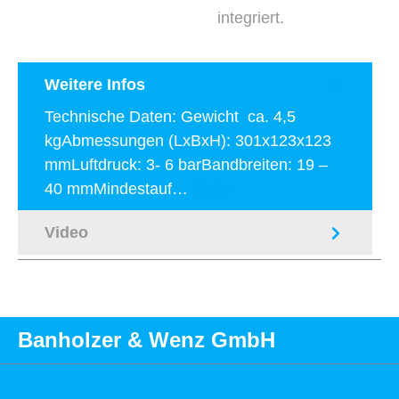
integriert.
Weitere Infos
Technische Daten: Gewicht ca. 4,5
kgAbmessungen (LxBxH): 301x123x123
mmLuftdruck: 3- 6 barBandbreiten: 19 –
40 mmMindestauf…
Mehr
Video
Banholzer & Wenz GmbH