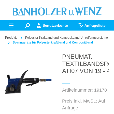
alt springen
Benutzerkonto
Anfrageliste
Produkte
Polyester-Kraftband und Kompositband Umreifungssysteme
Spanngeräte für Polyesterkraftband und Kompositband
PNEUMAT.
Bildergalerie überspringen
TEXTILBANDSPA
ATI07 VON 19 - 4
Artikelnummer:
19178
Preis inkl. MwSt.: Auf
Anfrage