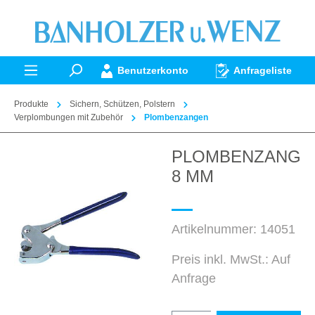
alt springen
Benutzerkonto
Anfrageliste
Produkte
Sichern, Schützen, Polstern
Verplombungen mit Zubehör
Plombenzangen
PLOMBENZANGE
Bildergalerie überspringen
8 MM
Artikelnummer:
14051
Preis inkl. MwSt.: Auf
Anfrage